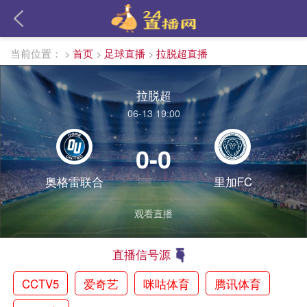
当前位置：
>
首页
>
足球直播
>
拉脱超直播
拉脱超
06-13 19:00
0-0
奥格雷联合
里加FC
观看直播
直播信号源
CCTV5
爱奇艺
咪咕体育
腾讯体育