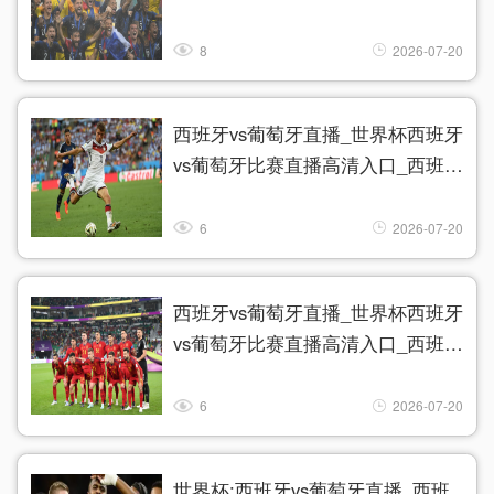
在线高清直播
8
2026-07-20
西班牙vs葡萄牙直播_世界杯西班牙
vs葡萄牙比赛直播高清入口_西班牙
vs葡萄牙预测分析直播
6
2026-07-20
西班牙vs葡萄牙直播_世界杯西班牙
vs葡萄牙比赛直播高清入口_西班牙
vs葡萄牙预测分析直播
6
2026-07-20
世界杯:西班牙vs葡萄牙直播_西班