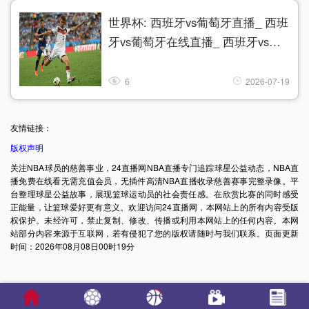
世界杯: 西班牙vs葡萄牙直播_ 西班
牙vs葡萄牙在线直播_ 西班牙vs葡
萄牙CCTV5直播入口-24直播网
6
2026-07-19
友情链接：
版权声明
关注NBA球员的慈善事业，24直播网NBA直播专门追踪球星公益动态，NBA直
播免费在线看无需充值会员，无插件高清NBA直播收录慈善赛事完整录像。平
台整理球星公益故事，展现篮球运动员的社会责任感。在欣赏比赛的同时感受
正能量，让篮球爱好更有意义。欢迎访问24直播网，本网站上的所有内容受版
权保护。未经许可，禁止复制、修改、传播或利用本网站上的任何内容。本网
站部分内容来源于互联网，若有侵犯了您的版权请随时与我们联系。页面更新
时间：2026年08月08日00时19分