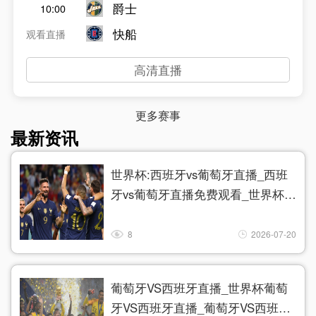
爵士
10:00
快船
观看直播
高清直播
更多赛事
最新资讯
世界杯:西班牙vs葡萄牙直播_西班
牙vs葡萄牙直播免费观看_世界杯今
日西班牙vs葡萄牙直播在线观看高
清视频直播
8
2026-07-20
葡萄牙VS西班牙直播_世界杯葡萄
牙VS西班牙直播_葡萄牙VS西班牙