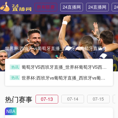
所有联赛
24直播网
24直播网
2
英超
世界杯
世界杯:西班牙vs葡萄牙直播_西班牙vs葡萄牙直播免费观看_世界杯今日西班牙vs葡萄牙直播在线观看高清视频直播世界杯:西班牙vs葡萄牙直播_西班牙vs葡萄牙直播免费观看_世界杯今日西班牙vs葡萄牙直播在线观看高清视频直播
葡萄牙VS西班牙直播_世界杯葡萄牙VS西班牙直播_葡萄牙VS西班牙在线高清直播
热讯
blue
世界杯:西班牙vs葡萄牙直播_西班牙vs葡萄牙直播免费观看_世界杯今日西班牙vs葡萄牙直播在线观看高清视频直播
热讯
blue
热门赛事
07-13
07-14
07-15
NBA