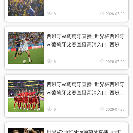
在线高清直播
8
2026-07-20
西班牙vs葡萄牙直播_世界杯西班牙
vs葡萄牙比赛直播高清入口_西班牙
vs葡萄牙预测分析直播
6
2026-07-20
西班牙vs葡萄牙直播_世界杯西班牙
vs葡萄牙比赛直播高清入口_西班牙
vs葡萄牙预测分析直播
6
2026-07-20
世界杯:西班牙vs葡萄牙直播_西班