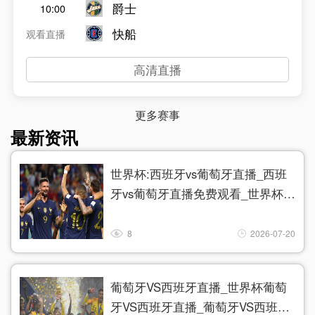
爵士
10:00
快船
观看直播
高清直播
更多赛事
最新资讯
世界杯:西班牙vs葡萄牙直播_西班
牙vs葡萄牙直播免费观看_世界杯今
日西班牙vs葡萄牙直播在线观看高
清视频直播
8
2026-07-20
葡萄牙VS西班牙直播_世界杯葡萄
牙VS西班牙直播_葡萄牙VS西班牙