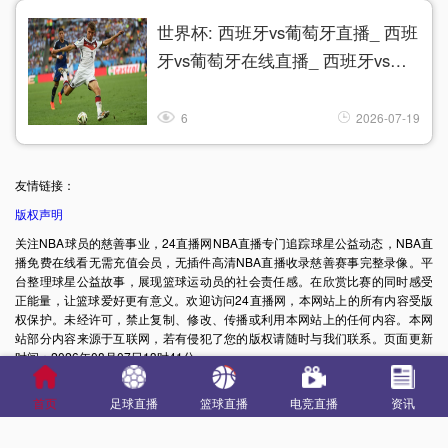
世界杯: 西班牙vs葡萄牙直播_ 西班
牙vs葡萄牙在线直播_ 西班牙vs葡
萄牙CCTV5直播入口-24直播网
6
2026-07-19
友情链接：
版权声明
关注NBA球员的慈善事业，24直播网NBA直播专门追踪球星公益动态，NBA直
播免费在线看无需充值会员，无插件高清NBA直播收录慈善赛事完整录像。平
台整理球星公益故事，展现篮球运动员的社会责任感。在欣赏比赛的同时感受
正能量，让篮球爱好更有意义。欢迎访问24直播网，本网站上的所有内容受版
权保护。未经许可，禁止复制、修改、传播或利用本网站上的任何内容。本网
站部分内容来源于互联网，若有侵犯了您的版权请随时与我们联系。页面更新
时间：2026年08月07日13时41分
首页
足球直播
篮球直播
电竞直播
资讯