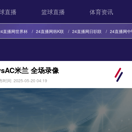
球直播
篮球直播
体育资讯
24直播网世界杯
24直播网韩K联
24直播网日职联
24直播网中
24直播网意甲
24直播网法甲
24直播网西甲
24直播网德甲
24直播网韩K联
24直播网日职联
24直播网中甲
24直播网世亚
vsAC米兰 全场录像
24直播网法甲
24直播网西甲
24直播网德甲
24直播网欧冠
时间: 2025-05-20 04:19