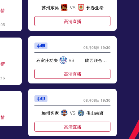
苏州东吴
VS
长春亚泰
详情
05月24日 广西平果vs成都蓉城 全场录像回放
高清直播
:05
05月23日 欧联杯决赛 热刺vs曼联 全场录像回放
中甲
08月08日 19:30
05月23日 欧联杯决赛 热刺vs曼联 全场录像
石家庄功夫
VS
陕西联合月亮泊队
详情
05月23日 水晶宫vs狼队 全场录像回放
高清直播
:16
05月22日 广西恒宸vs梅州客家 全场录像回放
中甲
08月08日 19:30
05月22日 亚女冠杯半决赛 武汉车谷江大女足vs胡志明市女足 全场录像
梅州客家
VS
佛山南狮
详情
高清直播
05月22日 广东广州豹vs深圳新鹏城 全场录像
:16