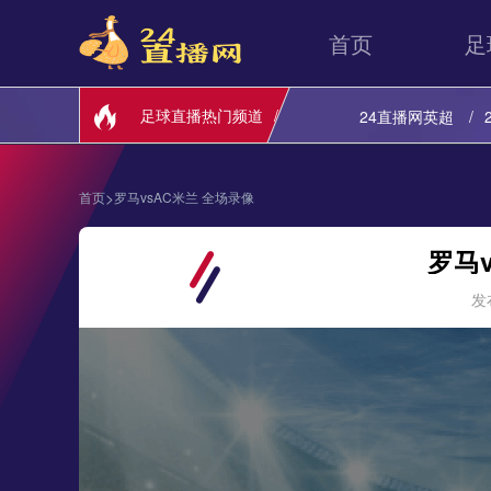
首页
足
足球直播热门频道
24直播网英超
24直播网欧联
>
首页
罗马vsAC米兰 全场录像
24直播网英超
罗马
24直播网意甲
发布