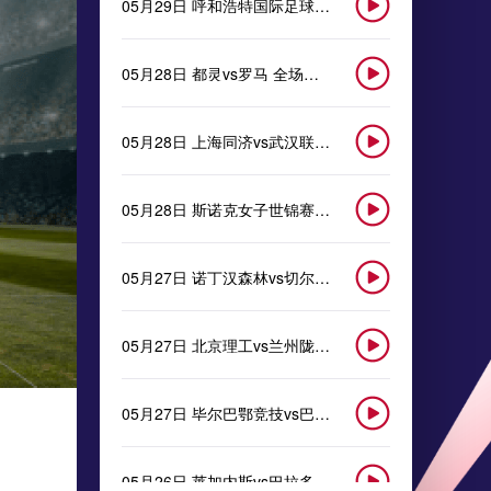
05月29日 呼和浩特国际足球锦标赛 中国男足U16vs沙特U16 全场录像
05月28日 都灵vs罗马 全场录像回放
05月28日 上海同济vs武汉联镇 全场录像
05月28日 斯诺克女子世锦赛半决赛 白雨露vs夏雨滢 全场录像回放
05月27日 诺丁汉森林vs切尔西 全场录像回放
05月27日 北京理工vs兰州陇原竞技 全场录像
05月27日 毕尔巴鄂竞技vs巴塞罗那 全场录像回放
05月26日 莱加内斯vs巴拉多利德 全场录像回放