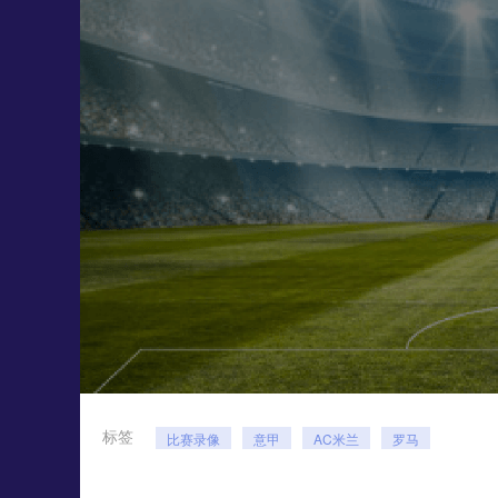
标签
比赛录像
意甲
AC米兰
罗马