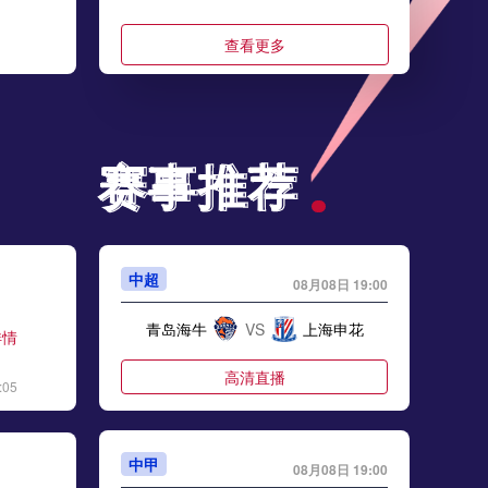
查看更多
05月26日 赫塔费vs塞尔塔 全场录像回放
05月26日 曼联vs阿斯顿维拉 全场录像回放
赛事推荐
赛事推荐
05月25日 科莫vs国际米兰 全场录像
05月25日 广西平果vs成都蓉城 全场录像回放
中超
08月08日 19:00
05月25日 利雅得胜利vs卡利杰 全场录像回放
青岛海牛
VS
上海申花
详情
高清直播
:05
05月24日 利雅得胜利vs卡利杰 全场录像
05月24日 重庆铜梁龙vs河南 全场录像回放
中甲
08月08日 19:00