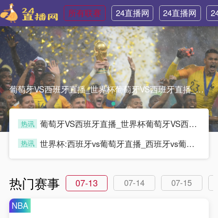
所有联赛
24直播网
24直播网
2
英超
世界杯
葡萄牙VS西班牙直播_世界杯葡萄牙VS西班牙直播_葡萄牙VS西班牙在线高清直播葡萄牙VS西班牙直播_世界杯葡萄牙VS西班牙直播_葡萄牙VS西班牙在线高清直播
葡萄牙VS西班牙直播_世界杯葡萄牙VS西班牙直播_葡萄牙VS西班牙在线高清直播
热讯
blue
世界杯:西班牙vs葡萄牙直播_西班牙vs葡萄牙直播免费观看_世界杯今日西班牙vs葡萄牙直播在线观看高清视频直播
热讯
blue
热门赛事
07-13
07-14
07-15
NBA