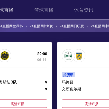
球直播
篮球直播
体育资讯
24直播网世界杯
24直播网韩K联
24直播网日职联
24直播网中
24直播网意甲
24直播网法甲
24直播网西甲
24直播网德甲
24直播网韩K联
24直播网日职联
24直播网中甲
24直播网世亚
22:00
06-14
24直播网法甲
24直播网西甲
24直播网德甲
24直播网欧冠
拉脱甲
M奥斯陆B队
v
玛路普
s
文茨皮尔斯
高清直播
高清直播