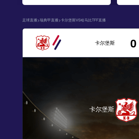
>
>
足球直播
瑞典甲直播
卡尔堡斯VS哈马比TFF直播
0
卡尔堡斯
卡尔堡斯