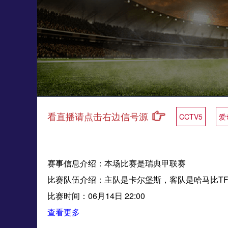
看直播请点击右边信号源
CCTV5
爱
赛事信息介绍：本场比赛是瑞典甲联赛
比赛队伍介绍：主队是卡尔堡斯，客队是哈马比TF
比赛时间：06月14日 22:00
查看更多