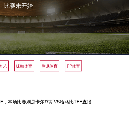
比赛未开始
奇艺
咪咕体育
腾讯体育
PP体育
F，本场比赛则是卡尔堡斯VS哈马比TFF直播