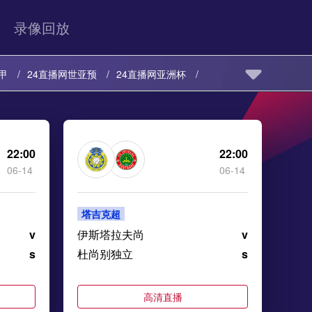
录像回放
甲
24直播网世亚预
24直播网亚洲杯
24直播网欧冠
24直播网中超
24直播网NBA
预
24直播网亚洲杯
24直播网欧联
22:00
22:00
06-14
06-14
24直播网中超
24直播网NBA
塔吉克超
v
伊斯塔拉夫尚
v
s
杜尚别独立
s
高清直播