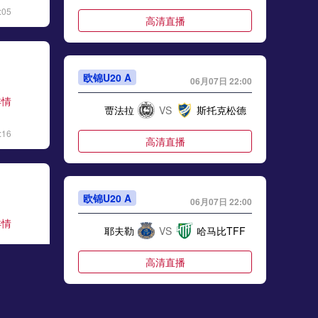
:05
标签
比赛录像
利雅得胜利
高清直播
05月24日 重庆铜梁龙vs河南 全场录像回放
标签
2024年5月21日
足协杯第3轮
欧锦U20 A
06月07日 22:00
05月24日 广西平果vs成都蓉城 全场录像回放
详情
贾法拉
VS
斯托克松德
标签
2024年5月21日
足协杯第3轮
:16
高清直播
05月23日 欧联杯决赛 热刺vs曼联 全场录像回放
标签
2025年5月22日
欧联杯决赛
欧锦U20 A
06月07日 22:00
05月23日 欧联杯决赛 热刺vs曼联 全场录像
详情
标签
比赛录像
欧联杯
耶夫勒
VS
哈马比TFF
:16
05月23日 水晶宫vs狼队 全场录像回放
高清直播
标签
2025年5月21日
英超第37轮
05月22日 广西恒宸vs梅州客家 全场录像回放