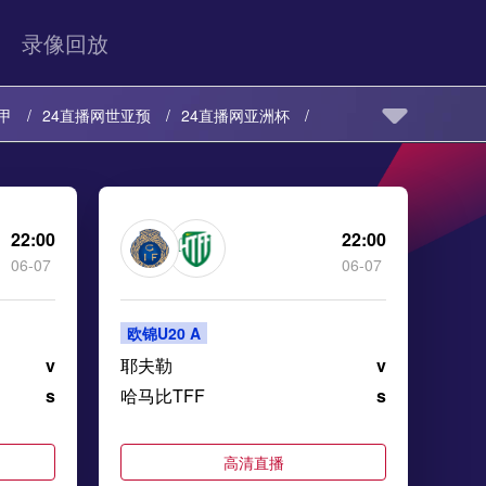
录像回放
甲
24直播网世亚预
24直播网亚洲杯
24直播网欧冠
24直播网中超
24直播网NBA
预
24直播网亚洲杯
24直播网欧联
22:00
22:00
06-07
06-07
24直播网中超
24直播网NBA
欧锦U20 A
v
耶夫勒
v
s
哈马比TFF
s
高清直播