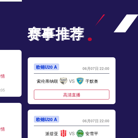
标签
2025年5月25日
西甲第38轮
05月26日 赫塔费vs塞尔塔 全场录像回放
赛事推荐
赛事推荐
标签
2025年5月25日
西甲第38轮
05月26日 曼联vs阿斯顿维拉 全场录像回放
标签
2025年5月26日
英超第38轮
05月25日 科莫vs国际米兰 全场录像
欧锦U20 A
06月07日 22:00
标签
比赛录像
意甲
详情
索伦蒂纳联
VS
于默奥
05月25日 广西平果vs成都蓉城 全场录像回放
:05
高清直播
标签
2024年5月21日
足协杯第3轮
05月25日 利雅得胜利vs卡利杰 全场录像回放
欧锦U20 A
标签
2025年5月22日
沙特联第33轮
06月07日 22:00
详情
派提亚
VS
安雪平
05月24日 利雅得胜利vs卡利杰 全场录像