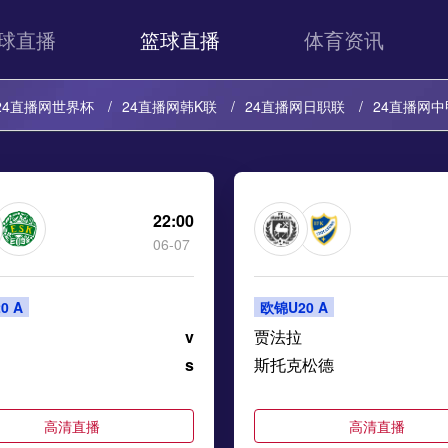
球直播
篮球直播
体育资讯
24直播网世界杯
24直播网韩K联
24直播网日职联
24直播网中
24直播网意甲
24直播网法甲
24直播网西甲
24直播网德甲
24直播网韩K联
24直播网日职联
24直播网中甲
24直播网世亚
22:00
06-07
24直播网法甲
24直播网西甲
24直播网德甲
24直播网欧冠
0 A
欧锦U20 A
v
贾法拉
s
斯托克松德
高清直播
高清直播