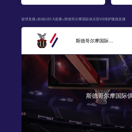
>
>
篮球直播
欧锦U20 A直播
斯德哥尔摩国际俱乐部VS维萨隆德直播
斯德哥尔摩国际俱乐部
斯德哥尔摩国际