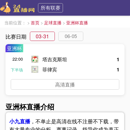
所有联赛
当前位置：
>
首页
>
足球直播
>
亚洲杯直播
03-31
比赛日期
06-05
亚洲杯
塔吉克斯坦
1
22:00
菲律宾
1
下半场
高清直播
亚洲杯直播介绍
小九直播
，不单止是高清在线不注册不下载，带
有大量专业的分析，赛事记录。指导你成为真正