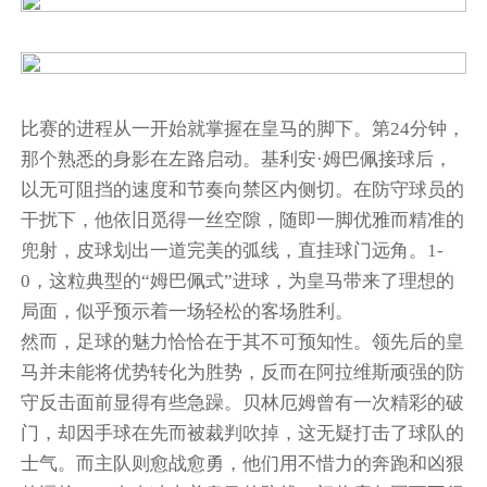
比赛的进程从一开始就掌握在皇马的脚下。第24分钟，
那个熟悉的身影在左路启动。基利安·姆巴佩接球后，
以无可阻挡的速度和节奏向禁区内侧切。在防守球员的
干扰下，他依旧觅得一丝空隙，随即一脚优雅而精准的
兜射，皮球划出一道完美的弧线，直挂球门远角。1-
0，这粒典型的“姆巴佩式”进球，为皇马带来了理想的
局面，似乎预示着一场轻松的客场胜利。
然而，足球的魅力恰恰在于其不可预知性。领先后的皇
马并未能将优势转化为胜势，反而在阿拉维斯顽强的防
守反击面前显得有些急躁。贝林厄姆曾有一次精彩的破
门，却因手球在先而被裁判吹掉，这无疑打击了球队的
士气。而主队则愈战愈勇，他们用不惜力的奔跑和凶狠