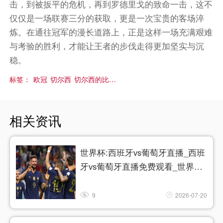
击，到被扳平的危机，再到罗德里戈的致命一击，这不
仅仅是一场联赛三分的获取，更是一次宝贵的客场淬
炼。在通往冠军的漫长道路上，正是这样一场充满艰难
与考验的胜利，才能让王者的步伐走得更加坚实与沉
稳。
标签：
欧冠
切尔西
切尔西的比赛之路
相关资讯
世界杯:西班牙vs葡萄牙直播_西班
牙vs葡萄牙直播免费观看_世界杯
今日西班牙vs葡萄牙直播在线观看
高清视频直播
9
2026-07-20