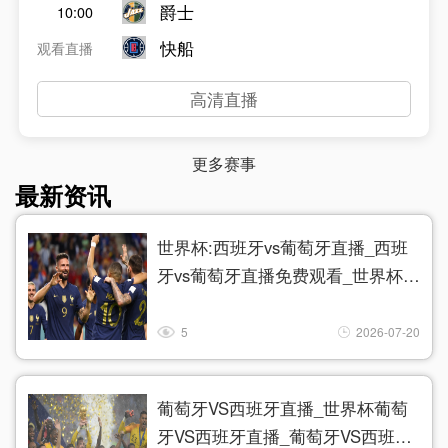
爵士
10:00
快船
观看直播
高清直播
更多赛事
最新资讯
世界杯:西班牙vs葡萄牙直播_西班
牙vs葡萄牙直播免费观看_世界杯今
日西班牙vs葡萄牙直播在线观看高
清视频直播
5
2026-07-20
葡萄牙VS西班牙直播_世界杯葡萄
牙VS西班牙直播_葡萄牙VS西班牙