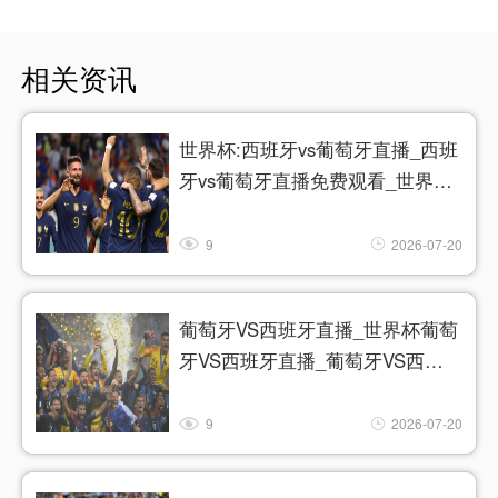
相关资讯
世界杯:西班牙vs葡萄牙直播_西班
牙vs葡萄牙直播免费观看_世界杯
今日西班牙vs葡萄牙直播在线观看
高清视频直播
9
2026-07-20
葡萄牙VS西班牙直播_世界杯葡萄
牙VS西班牙直播_葡萄牙VS西班
牙在线高清直播
9
2026-07-20