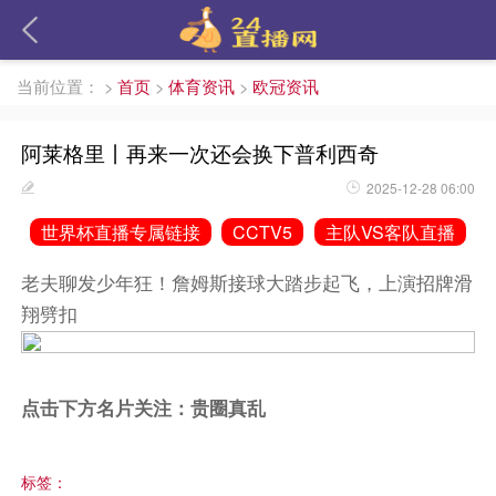
当前位置：
>
首页
>
体育资讯
>
欧冠资讯
阿莱格里丨再来一次还会换下普利西奇
2025-12-28 06:00
世界杯直播专属链接
CCTV5
主队VS客队直播
老夫聊发少年狂！詹姆斯接球大踏步起飞，上演招牌滑
翔劈扣
点击下方名片关注：贵圈真乱
标签：