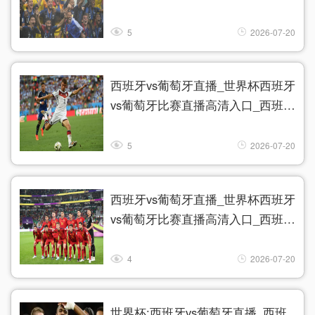
在线高清直播
5
2026-07-20
西班牙vs葡萄牙直播_世界杯西班牙
vs葡萄牙比赛直播高清入口_西班牙
vs葡萄牙预测分析直播
5
2026-07-20
西班牙vs葡萄牙直播_世界杯西班牙
vs葡萄牙比赛直播高清入口_西班牙
vs葡萄牙预测分析直播
4
2026-07-20
世界杯:西班牙vs葡萄牙直播_西班