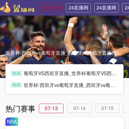
所有联赛
24直播网
24直播网
2
英超
世界杯
世界杯:西班牙vs葡萄牙直播_西班牙vs葡萄牙直播免费观看_世界杯今日西班牙vs葡萄牙直播在线观看高清视频直播世界杯:西班牙vs葡萄牙直播_西班牙vs葡萄牙直播免费观看_世界杯今日西班牙vs葡萄牙直播在线观看高清视频直播
葡萄牙VS西班牙直播_世界杯葡萄牙VS西班牙直播_葡萄牙VS西班牙在线高清直播
热讯
blue
世界杯:西班牙vs葡萄牙直播_西班牙vs葡萄牙直播免费观看_世界杯今日西班牙vs葡萄牙直播在线观看高清视频直播
热讯
blue
热门赛事
07-13
07-14
07-15
NBA