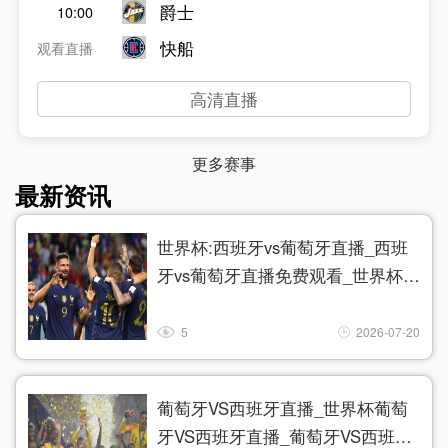
爵士
10:00
快船
观看直播
高清直播
更多赛事
最新资讯
世界杯:西班牙vs葡萄牙直播_西班
牙vs葡萄牙直播免费观看_世界杯今
日西班牙vs葡萄牙直播在线观看高
清视频直播
5
2026-07-20
葡萄牙VS西班牙直播_世界杯葡萄
牙VS西班牙直播_葡萄牙VS西班牙