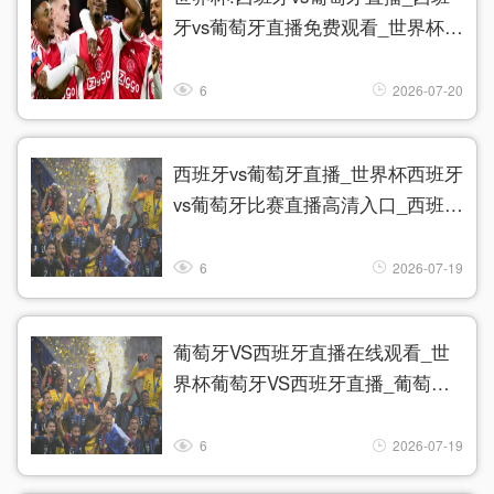
牙vs葡萄牙直播免费观看_世界杯今
日西班牙vs葡萄牙直播在线观看高
清视频直播
6
2026-07-20
西班牙vs葡萄牙直播_世界杯西班牙
vs葡萄牙比赛直播高清入口_西班牙
vs葡萄牙预测分析直播
6
2026-07-19
葡萄牙VS西班牙直播在线观看_世
界杯葡萄牙VS西班牙直播_葡萄牙
VS西班牙比赛观看直达入口
6
2026-07-19